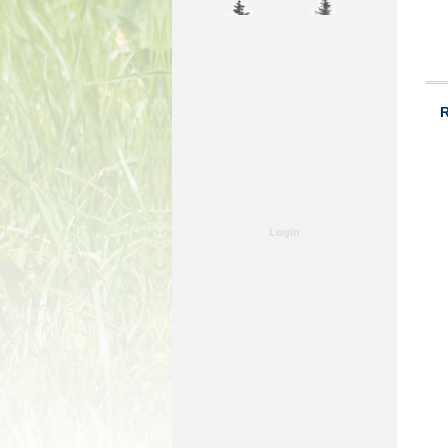
R
Login