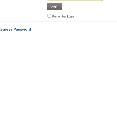
Login
Remember Login
etrieve Password