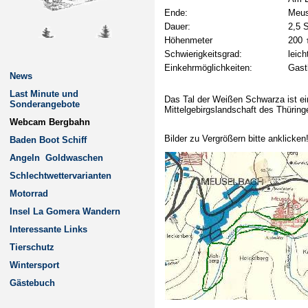
Ende:
Meus
Dauer:
2,5 
Höhenmeter
200 
Schwierigkeitsgrad:
leich
Einkehrmöglichkeiten:
Gast
News
Last Minute und
Das Tal der Weißen Schwarza ist ein
Sonderangebote
Mittelgebirgslandschaft des Thüring
Webcam Bergbahn
Bilder zu Vergrößern bitte anklicken
Baden Boot Schiff
Angeln
Goldwaschen
Schlechtwettervarianten
Motorrad
Insel La Gomera Wandern
Interessante Links
Tierschutz
Wintersport
Gästebuch