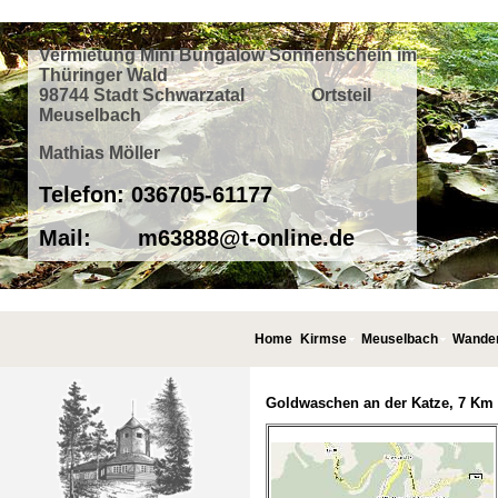
Vermietung Mini Bungalow Sonnenschein im
Thüringer Wald
98744 Stadt Schwarzatal Ortsteil
Meuselbach
Mathias Möller
Telefon: 036705-61177
Mail: m63888@t-online.de
Home
Kirmse
Meuselbach
Wande
Goldwaschen an der Katze, 7 Km 